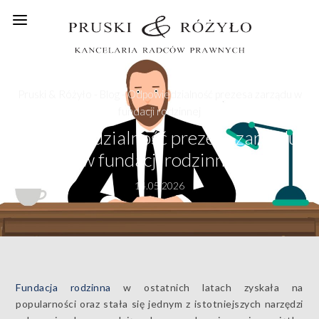
Pruski & Różyło
-
Blog
-
Odpowiedzialność prezesa zarządu w
fundacji rodzinnej
Odpowiedzialność prezesa zarządu
w fundacji rodzinnej
14.05.2026
Fundacja rodzinna
w ostatnich latach zyskała na
popularności oraz stała się jednym z istotniejszych narzędzi