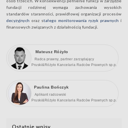
osób trzecich. W konsekwencji pełnienie funkcji w zarządzie
fundacji rodzinnej wymaga zachowania wysokich
standardów staranności, prawidłowej organizacji procesów
decyzyjnych
oraz s
tałego monitorowania ryzyk prawnych
i
finansowych związanych z działalnością fundacji.
Mateusz Różyło
Radca prawny, partner zarządający
Pruski&Różyło Kancelaria Radców Prawnych sp.p.
Paulina Bończyk
Aplikant radcowski
Pruski&Różyło Kancelaria Radców Prawnych sp.p.
Ostatnie wpisy