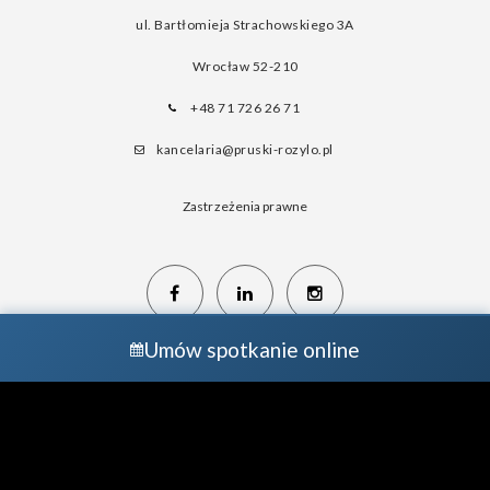
ul. Bartłomieja Strachowskiego 3A
Wrocław
52-210
+48 71 726 26 71
kancelaria@pruski-rozylo.pl
Zastrzeżenia prawne
Umów spotkanie online
COPYRIGHT © PRUSKI & RÓŻYŁO | STRATEGIA I REALIZACJA:
PRUSKI &