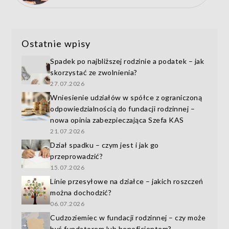
Ostatnie wpisy
Spadek po najbliższej rodzinie a podatek – jak
skorzystać ze zwolnienia?
27.07.2026
Wniesienie udziałów w spółce z ograniczoną
odpowiedzialnością do fundacji rodzinnej –
nowa opinia zabezpieczająca Szefa KAS
21.07.2026
Dział spadku – czym jest i jak go
przeprowadzić?
15.07.2026
Linie przesyłowe na działce – jakich roszczeń
można dochodzić?
06.07.2026
Cudzoziemiec w fundacji rodzinnej – czy może
być fundatorem lub beneficjentem?