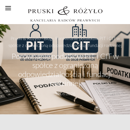
Pruski & Różyło
-
Blog
-
Porównanie podatków PIT i CIT w
spółce z ograniczoną odpowiedzialnością i fundacji rodzinnej
Porównanie podatków PIT i CIT w
spółce z ograniczoną
odpowiedzialnością i fundacji
rodzinnej
12.06.2026