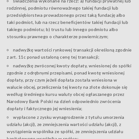
świadczenia wykonane na rzecz: a) fundacji prywatnej lub
rodzinnej, podmiotu równoważnego takiej fundacji lub
przedsiębiorstwa prowadzonego przez taką fundację albo
taki podmiot, lub na rzecz beneficjentów takiej fundacji lub
takiego podmiotu; b) trustu lub innego podmiotu albo
stosunku prawnego o charakterze powierniczym;
nadwyżkę wartości rynkowej transakcji określoną zgodnie
z art. 11c ponad ustaloną cenę tej transakcji;
nadwyżkę zwróconej kwoty dopłaty, wniesionej do spółki
zgodnie z odrębnymi przepisami, ponad kwotę wniesionej
dopłaty, przy czym jeżeli dopłata została wniesiona w
walucie obcej, przeliczenia tej kwoty na złote dokonuje się
według średniego kursu waluty obcej ogłaszanego przez
Narodowy Bank Polski na dzień odpowiednio zwrócenia
dopłaty i faktycznego jej wniesienia;
wypłacone z zysku wynagrodzenie z tytułu umorzenia
udziału (akcji), ze zmniejszenia wartości udziału (akcji), z
wystąpienia wspólnika ze spółki, ze zmniejszenia udziału
kapitałowego wspólnika w spółce;