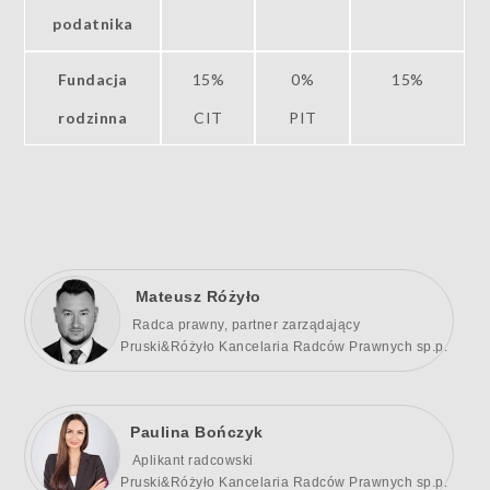
podatnika
Fundacja
15%
0%
15%
rodzinna
CIT
PIT
Mateusz Różyło
Radca prawny, partner zarządający
Pruski&Różyło Kancelaria Radców Prawnych sp.p.
Paulina Bończyk
Aplikant radcowski
Pruski&Różyło Kancelaria Radców Prawnych sp.p.